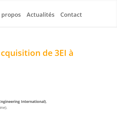
 propos
Actualités
Contact
quisition de 3EI à
Engineering International)
,
ône).